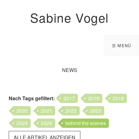
Sabine Vogel
☰ MENÜ
NEWS
Nach Tags
gefiltert
:
2017
2018
2019
2020
2021
2022
2023
2024
2025
behind the scenes
ALLE ARTIKEL ANZEIGEN