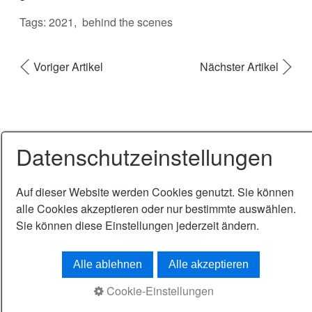
Tags:
2021
behind the scenes
Voriger Artikel
Nächster Artikel
Datenschutzeinstellungen
Auf dieser Website werden Cookies genutzt. Sie können
Startseite
Kontakt
Impressum
Datenschutz
alle Cookies akzeptieren oder nur bestimmte auswählen.
Sie können diese Einstellungen jederzeit ändern.
© 2026 Sabine Vogel
Alle ablehnen
Alle akzeptieren
Cookie-Einstellungen