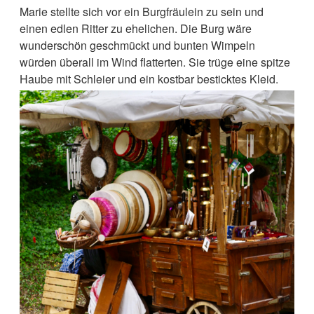
Marie stellte sich vor ein Burgfräulein zu sein und
einen edlen Ritter zu ehelichen. Die Burg wäre
wunderschön geschmückt und bunten Wimpeln
würden überall im Wind flatterten. Sie trüge eine spitze
Haube mit Schleier und ein kostbar besticktes Kleid.