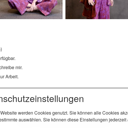
h)
erfügbar.
chreibe mir.
ur Arbeit.
nschutzeinstellungen
 Website werden Cookies genutzt. Sie können alle Cookies akz
estimmte auswählen. Sie können diese Einstellungen jederzeit
Startseite
Kontakt
Impressum
Datenschutz