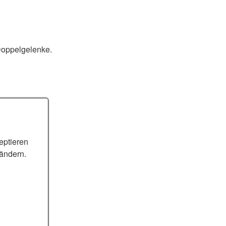
 Doppelgelenke.
eptieren
 ändern.