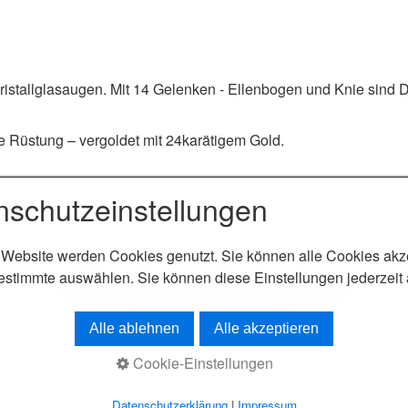
Kristallglasaugen. Mit 14 Gelenken - Ellenbogen und Knie sind
te Rüstung – vergoldet mit 24karätigem Gold.
nschutzeinstellungen
 Website werden Cookies genutzt. Sie können alle Cookies akz
estimmte auswählen. Sie können diese Einstellungen jederzeit
Startseite
Kontakt
Impressum
Datenschutz
© 2026 Sabine Vogel
Alle ablehnen
Alle akzeptieren
Cookie-Einstellungen
Datenschutzerklärung
|
Impressum