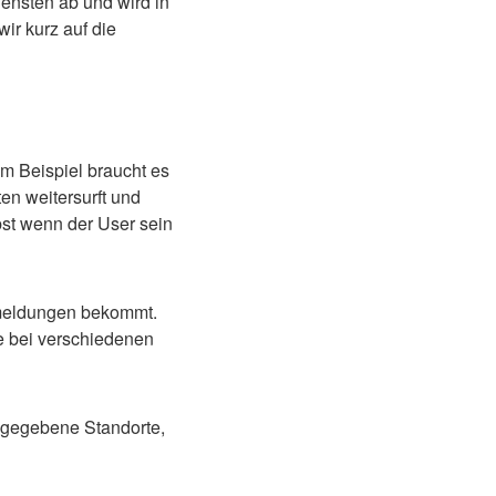
ensten ab und wird in
ir kurz auf die
m Beispiel braucht es
en weitersurft und
bst wenn der User sein
rmeldungen bekommt.
e bei verschiedenen
ingegebene Standorte,