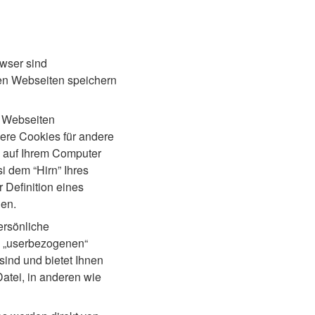
wser sind
ten Webseiten speichern
e Webseiten
re Cookies für andere
 auf Ihrem Computer
 dem “Hirn” Ihres
 Definition eines
den.
ersönliche
ie „userbezogenen“
sind und bietet Ihnen
atei, in anderen wie