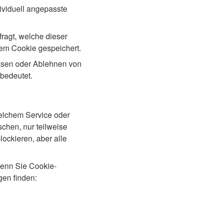
ividuell angepasste
ragt, welche dieser
nem Cookie gespeichert.
ssen oder Ablehnen von
bedeutet.
elchem Service oder
chen, nur teilweise
ockieren, aber alle
wenn Sie Cookie-
gen finden: