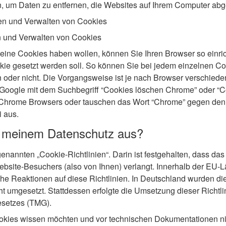
n, um Daten zu entfernen, die Websites auf Ihrem Computer ab
hen und Verwalten von Cookies
n und Verwalten von Cookies
 keine Cookies haben wollen, können Sie Ihren Browser so einri
okie gesetzt werden soll. So können Sie bei jedem einzelnen C
 oder nicht. Die Vorgangsweise ist je nach Browser verschieden
 Google mit dem Suchbegriff “Cookies löschen Chrome” oder “C
 Chrome Browsers oder tauschen das Wort “Chrome” gegen den
i aus.
t meinem Datenschutz aus?
genannten „Cookie-Richtlinien“. Darin ist festgehalten, dass d
bsite-Besuchers (also von Ihnen) verlangt. Innerhalb der EU-Lä
che Reaktionen auf diese Richtlinien. In Deutschland wurden di
ht umgesetzt. Stattdessen erfolgte die Umsetzung dieser Richtli
setzes (TMG).
kies wissen möchten und vor technischen Dokumentationen ni