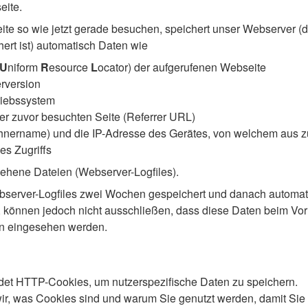
eite.
e so wie jetzt gerade besuchen, speichert unser Webserver (
ert ist) automatisch Daten wie
U
niform
R
esource
L
ocator) der aufgerufenen Webseite
rversion
riebssystem
er zuvor besuchten Seite (Referrer URL)
ername) und die IP-Adresse des Gerätes, von welchem aus zu
es Zugriffs
sehene Dateien (Webserver-Logfiles).
bserver-Logfiles zwei Wochen gespeichert und danach automati
r, können jedoch nicht ausschließen, dass diese Daten beim Vor
en eingesehen werden.
et HTTP-Cookies, um nutzerspezifische Daten zu speichern.
ir, was Cookies sind und warum Sie genutzt werden, damit Sie 