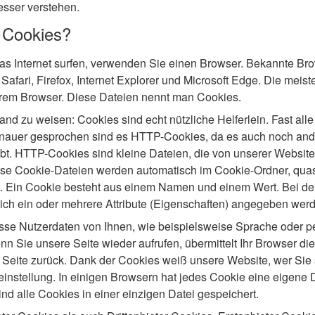
sser verstehen.
 Cookies?
s Internet surfen, verwenden Sie einen Browser. Bekannte Bro
afari, Firefox, Internet Explorer und Microsoft Edge. Die meis
Ihrem Browser. Diese Dateien nennt man Cookies.
Hand zu weisen: Cookies sind echt nützliche Helferlein. Fast all
auer gesprochen sind es HTTP-Cookies, da es auch noch ande
t. HTTP-Cookies sind kleine Dateien, die von unserer Website
se Cookie-Dateien werden automatisch im Cookie-Ordner, quasi
. Ein Cookie besteht aus einem Namen und einem Wert. Bei der
ch ein oder mehrere Attribute (Eigenschaften) angegeben wer
se Nutzerdaten von Ihnen, wie beispielsweise Sprache oder p
nn Sie unsere Seite wieder aufrufen, übermittelt Ihr Browser d
 Seite zurück. Dank der Cookies weiß unsere Website, wer Sie 
instellung. In einigen Browsern hat jedes Cookie eine eigene D
ind alle Cookies in einer einzigen Datei gespeichert.