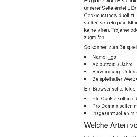
Es gibt sowohl Erstanbie
unserer Seite erstellt, 
Cookie ist individuell z
variiert von ein paar M
keine Viren, Trojaner o
zugreifen.
So können zum Beispiel
Name: _ga
Ablaufzeit: 2 Jahre
Verwendung: Unters
Beispielhafter Wer
Ein Browser sollte folg
Ein Cookie soll min
Pro Domain sollen 
Insgesamt sollen m
Welche Arten vo